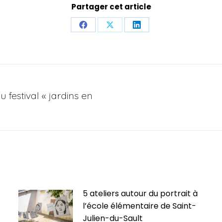
Partager cet article
Partager
Partager
Partager
sur
sur
sur
Facebook
X
LinkedIn
festival « jardins en
Article
suivant
:
5 ateliers autour du portrait à
l’école élémentaire de Saint-
Julien-du-Sault