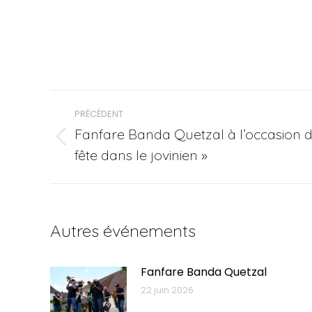
Navigation
PRÉCÉDENT
article
Fanfare Banda Quetzal à l’occasion du 
Article
fête dans le jovinien »
précédent
:
Autres événements
Fanfare Banda Quetzal
22 juin 2026