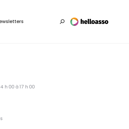
ewsletters
Recherche
:
4 h 00 à 17 h 00
es