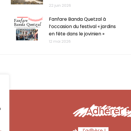
22 juin 2026
Fanfare Banda Quetzal à
l’occasion du festival « jardins
en fête dans le jovinien »
12 mai 2026
Adhérer !
n
J'adhère !